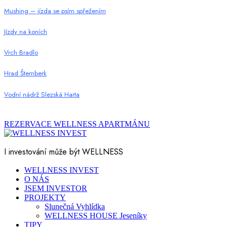
Mushing – jízda se psím spřežením
Jízdy na koních
Vrch Bradlo
Hrad Šternberk
Vodní nádrž Slezská Harta
REZERVACE WELLNESS APARTMÁNU
I investování může být WELLNESS
WELLNESS INVEST
O NÁS
JSEM INVESTOR
PROJEKTY
Slunečná Vyhlídka
WELLNESS HOUSE Jeseníky
TIPY