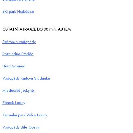
SKI park Hraběšice
OSTATNÍ ATRAKCE DO 30 min. AUTEM
Rešovské vodopády
Rozhledna Praděd
Hrad Sovinec
Vodopády Karlova Studánka
Mladečské jeskyně
Zámek Losiny
Termální park Velké Losiny
Vodopády Bílé Opavy